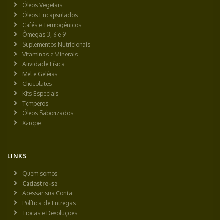
Óleos Vegetais
Óleos Encapsulados
Cafés e Termogênicos
Ômegas 3, 6 e 9
Suplementos Nutricionais
Vitaminas e Minerais
Atividade Física
Mel e Geléias
Chocolates
Kits Especiais
Temperos
Óleos Saborizados
Xarope
LINKS
Quem somos
Cadastre-se
Acessar sua Conta
Política de Entregas
Trocas e Devoluções