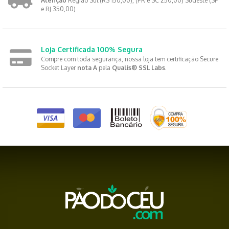
Atenção
Região Sul (RS 150,00), (PR e SC 250,00) Sudeste (SP
e RJ 350,00)
Loja Certificada 100% Segura
Compre com toda segurança, nossa loja tem certificação Secure
Socket Layer
nota A
pela
Qualis® SSL Labs
.