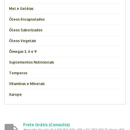
Mel e Geléias
Óleos Encapsulados
Óleos Saborizados
Óleos Vegetais
Ômegas 3, 6 e 9
Suplementos Nutricionais
Temperos
Vitaminas e Minerais
Xarope
Frete Grátis
(Consulte)