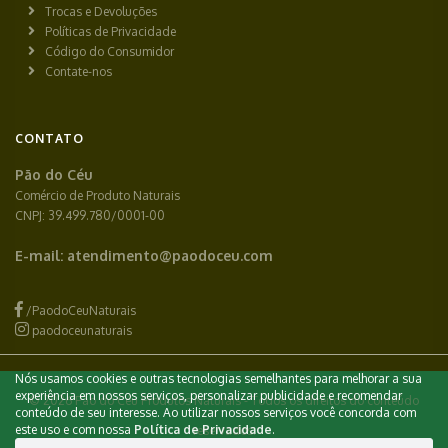
Trocas e Devoluções
Políticas de Privacidade
Código do Consumidor
Contate-nos
CONTATO
Pão do Céu
Comércio de Produto Naturais
CNPJ: 39.499.780/0001-00
E-mail:
atendimento@paodoceu.com
/PaodoCeuNaturais
paodoceunaturais
Nós usamos cookies e outras tecnologias semelhantes para melhorar a sua
experiência em nossos serviços, personalizar publicidade e recomendar
© 2026 Pão do Céu Produtos Naturais - Todos os direitos do conteúdo
conteúdo de seu interesse. Ao utilizar nossos serviços você concorda com
este uso e com nossa
Política de Privacidade
.
reservados.