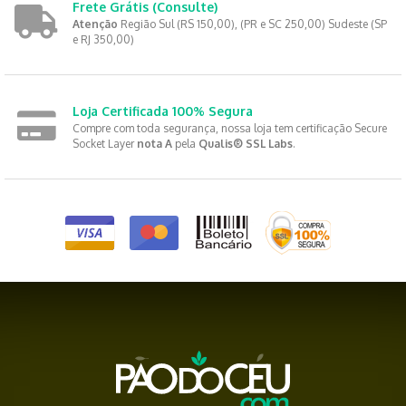
Frete Grátis
(Consulte)
Atenção
Região Sul (RS 150,00), (PR e SC 250,00) Sudeste (SP
e RJ 350,00)
Loja Certificada 100% Segura
Compre com toda segurança, nossa loja tem certificação Secure
Socket Layer
nota A
pela
Qualis® SSL Labs
.