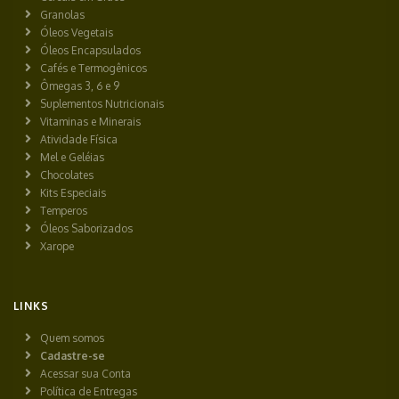
Granolas
Óleos Vegetais
Óleos Encapsulados
Cafés e Termogênicos
Ômegas 3, 6 e 9
Suplementos Nutricionais
Vitaminas e Minerais
Atividade Física
Mel e Geléias
Chocolates
Kits Especiais
Temperos
Óleos Saborizados
Xarope
LINKS
Quem somos
Cadastre-se
Acessar sua Conta
Política de Entregas