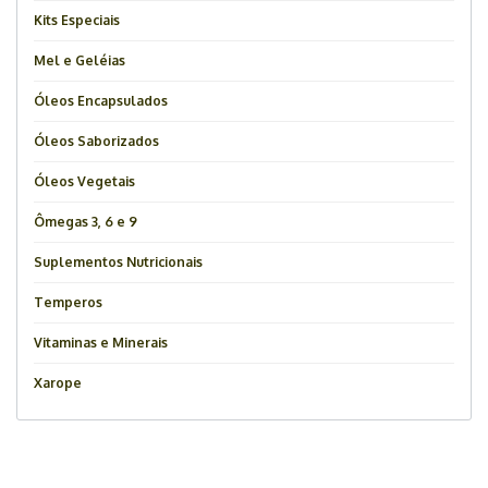
Kits Especiais
Mel e Geléias
Óleos Encapsulados
Óleos Saborizados
Óleos Vegetais
Ômegas 3, 6 e 9
Suplementos Nutricionais
Temperos
Vitaminas e Minerais
Xarope