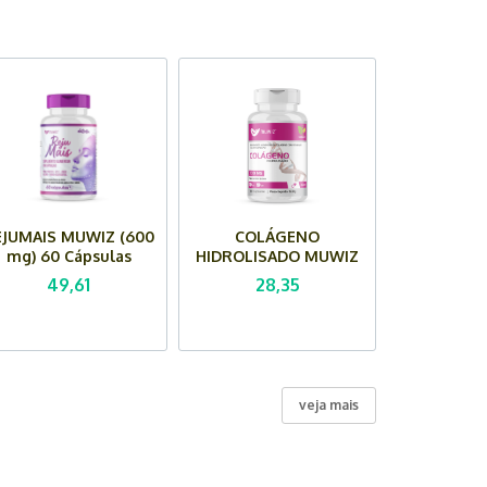
EJUMAIS MUWIZ (600
COLÁGENO
mg) 60 Cápsulas
HIDROLISADO MUWIZ
(330 mg) - 60 Cápsulas
49,61
28,35
veja mais