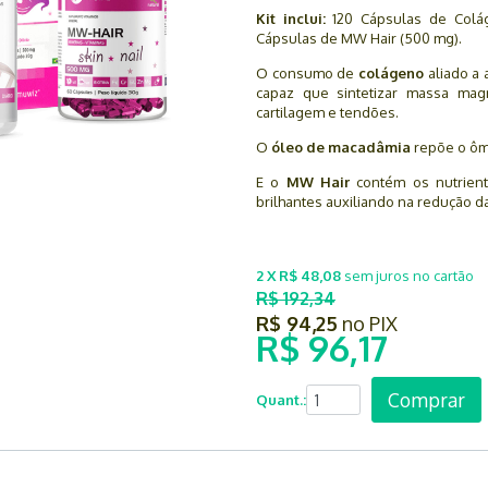
Kit inclui:
120 Cápsulas de Colá
Cápsulas de MW Hair (500 mg).
O consumo de
colágeno
aliado a 
capaz que sintetizar massa magr
cartilagem e tendões.
O
óleo de macadâmia
repõe o ôme
E o
MW Hair
contém os nutrient
brilhantes auxiliando na redução d
2 X R$ 48,08
sem juros no cartão
R$ 192,34
R$ 94,25
no PIX
R$ 96,17
Comprar
Quant.: