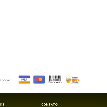
e Socket
NKS
CONTATO