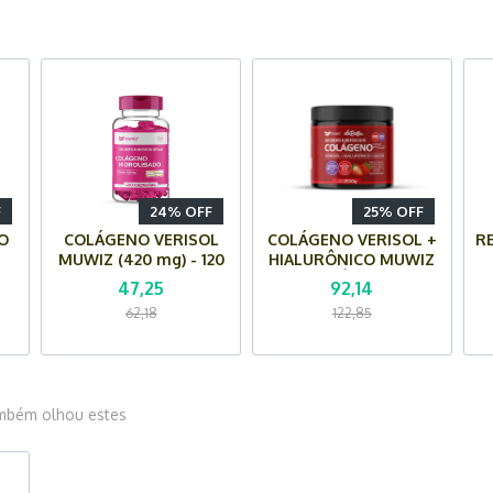
F
24% OFF
25% OFF
CO
COLÁGENO VERISOL
COLÁGENO VERISOL +
R
MUWIZ (420 mg) - 120
HIALURÔNICO MUWIZ
Z
Cápsulas
EM PÓ - 200G
47,25
92,14
(MORANGO)
62,18
122,85
mbém olhou estes