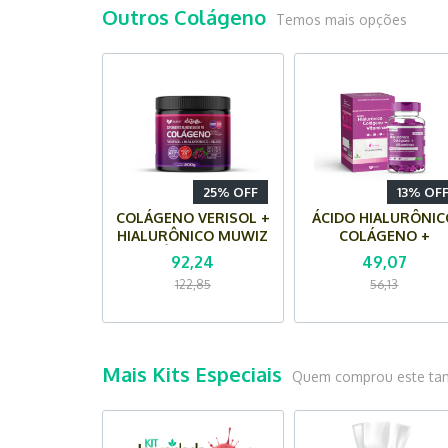
Outros Colágeno
Temos mais opções
25% OFF
13% OF
COLÁGENO VERISOL +
ÁCIDO HIALURÔNI
HIALURÔNICO MUWIZ
COLÁGENO +
EM PÓ - 200G (UVA)
VITAMINAS MUWI
92,24
49,07
(500 mg) - 60
122,85
56,13
Cápsulas
Mais Kits Especiais
Quem comprou este ta