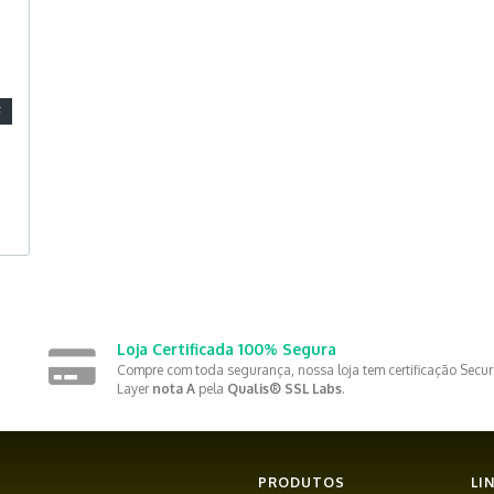
F
Loja Certificada 100% Segura
Compre com toda segurança, nossa loja tem certificação Secur
Layer
nota A
pela
Qualis® SSL Labs
.
PRODUTOS
LI