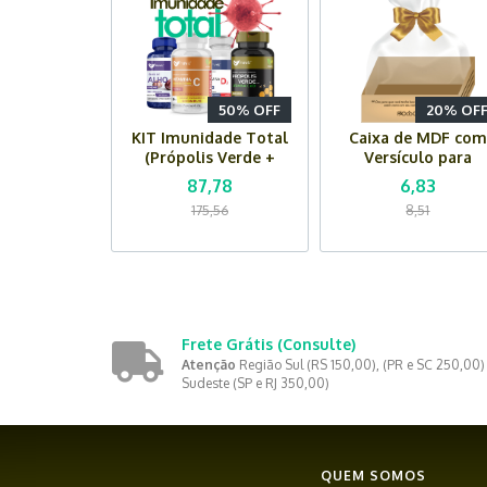
50% OFF
20% OF
KIT Imunidade Total
Caixa de MDF com
(Própolis Verde +
Versículo para
Vitamina D3 + C Ácido
Presente
87,78
6,83
Ascórbico + Óleo de
175,56
8,51
Alho)
Frete Grátis
(Consulte)
Atenção
Região Sul (RS 150,00), (PR e SC 250,00)
Sudeste (SP e RJ 350,00)
QUEM SOMOS