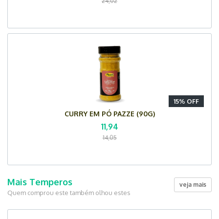
24,02
15% OFF
CURRY EM PÓ PAZZE (90G)
11,94
14,05
Mais Temperos
veja mais
Quem comprou este também olhou estes