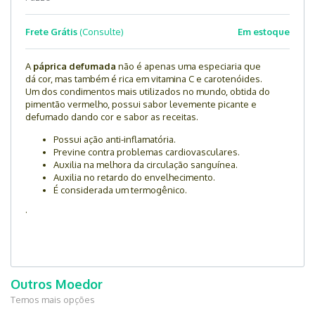
Frete Grátis
(Consulte)
Em estoque
A
páprica defumada
não é apenas uma especiaria que
dá cor, mas também é rica em vitamina C e carotenóides.
Um dos condimentos mais utilizados no mundo, obtida do
pimentão vermelho, possui sabor levemente picante e
defumado dando cor e sabor as receitas.
Possui ação anti-inflamatória.
Previne contra problemas cardiovasculares.
Auxilia na melhora da circulação sanguínea.
Auxilia no retardo do envelhecimento.
É considerada um termogênico.
.
Outros Moedor
Temos mais opções