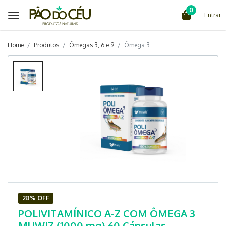
0
Entrar
Home
Produtos
Ômegas 3, 6 e 9
Ômega 3
28% OFF
POLIVITAMÍNICO A-Z COM ÔMEGA 3
MUWIZ (1000 mg) 60 Cápsulas