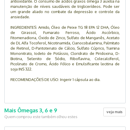
antioxidante. O consumo de ácidos graxos ômega 3 auxilia na
manutenção de níveis saudáveis de triglicerídeos. Pode ser
um grande aliado no combate da depressão e controle da
ansiedade.
INGREDIENTES: Amido, Óleo de Peixe TG 18 EPA 12 DHA, Óleo
de Girassol, Fumarato Ferroso, Ácido Ascórbico,
Fitomenadiona, Óxido de Zinco, Sulfato de Manganês, Acetato
de DL Alfa Tocoferol, Nicotinamida, Cianocobalamina, Palmitato
de Retinol, D-Pantotenato de Cálcio, Sulfato Cúprico, Tiamina
Mononitrato, Iodeto de Potássio, Cloridrato de Piridoxina, D-
Biotina, Selenito de Sódio, Riboflavina, Colecalciferol,
Picolinato de Cromo, Ácido Fólico e Emulsificante lecitina de
soja INS 322.
RECOMENDAÇÕES DE USO: Ingerir 1 cápsula ao dia.
Mais Ômegas 3, 6 e 9
veja mais
Quem comprou este também olhou estes