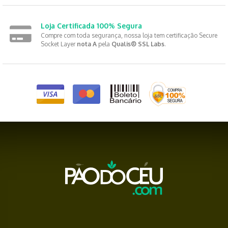
Loja Certificada 100% Segura
Compre com toda segurança, nossa loja tem certificação Secure
Socket Layer
nota A
pela
Qualis® SSL Labs
.