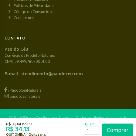
Políticas de Privacidade
Código do Consumidor
Contate-nos
CONTATO
Pão do Céu
Comércio de Produto Naturais
CNPJ: 39.499.780/0001-00
E-mail:
atendimento@paodoceu.com
/PaodoCeuNaturais
paodoceunaturais
© 2026 Pão do Céu Produtos Naturais - Todos os direitos do conteúdo
R$ 33,44
no PIX
Quant.:
reservados.
R$ 34,13
Comprar
QUITOMINA ( Quitosana,