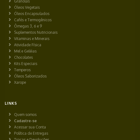
Granolas
Óleos Vegetais
Óleos Encapsulados
Cafés e Termogênicos
Ômegas 3, 6 e 9
Suplementos Nutricionais
Vitaminas e Minerais
Atividade Física
Mel e Geléias
Chocolates
Kits Especiais
Temperos
Óleos Saborizados
Xarope
LINKS
Quem somos
Cadastre-se
Acessar sua Conta
Política de Entregas
Trocas e Devoluções