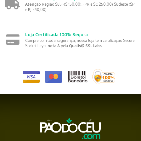
Atenção
Região Sul (RS 150,00), (PR e SC 250,00) Sudeste (SP
e RJ 350,00)
Loja Certificada 100% Segura
Compre com toda segurança, nossa loja tem certificação Secure
Socket Layer
nota A
pela
Qualis® SSL Labs
.