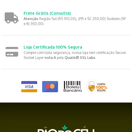
Frete Grátis
(Consulte)
Atenção
Região Sul (RS 150,00), (PR e SC 250,00) Sudeste (SP
e RJ 350,00)
Loja Certificada 100% Segura
Compre com toda segurança, nossa loja tem certificação Secure
Socket Layer
nota A
pela
Qualis® SSL Labs
.