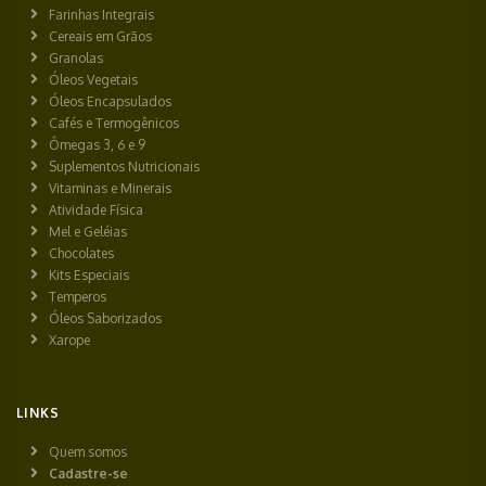
Farinhas Integrais
Cereais em Grãos
Granolas
Óleos Vegetais
Óleos Encapsulados
Cafés e Termogênicos
Ômegas 3, 6 e 9
Suplementos Nutricionais
Vitaminas e Minerais
Atividade Física
Mel e Geléias
Chocolates
Kits Especiais
Temperos
Óleos Saborizados
Xarope
LINKS
Quem somos
Cadastre-se