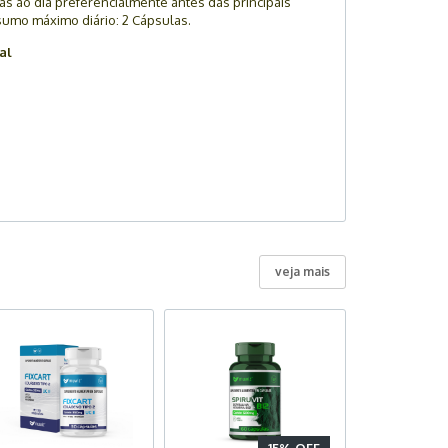
s ao dia preferencialmente antes das principais
nsumo máximo diário: 2 Cápsulas.
al
veja mais