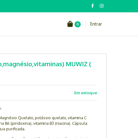
Entrar
0
,magnésio,vitaminas) MUWIZ (
Em estoque
.
Magnésio Quelato, potássio quelato, vitamina C
ina B6 (piridoxina), vitamina B3 (niacina). Cápsula:
ua purificada.