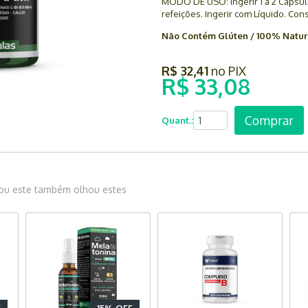
MODO DE USO: Ingerir 1 a 2 Cápsula
refeições. Ingerir com Líquido. Co
Não Contém Glúten / 100% Natur
R$ 32,41
no PIX
R$ 33,08
Comprar
Quant.:
u este também olhou estes