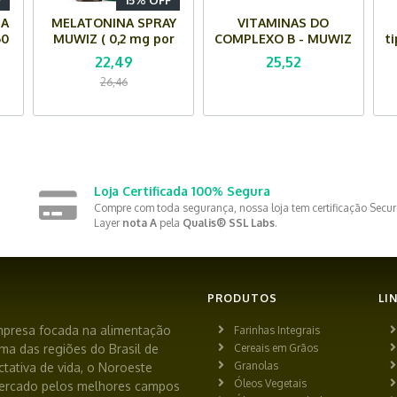
F
15% OFF
MA
MELATONINA SPRAY
VITAMINAS DO
60
MUWIZ ( 0,2 mg por
COMPLEXO B - MUWIZ
t
dose) - 30 ml - Sabor
(500 mg) - 60
22,49
25,52
Maracujá
Cápsulas
26,46
Loja Certificada 100% Segura
Compre com toda segurança, nossa loja tem certificação Secur
Layer
nota A
pela
Qualis® SSL Labs
.
PRODUTOS
LI
presa focada na alimentação
Farinhas Integrais
ma das regiões do Brasil de
Cereais em Grãos
Granolas
tativa de vida, o Noroeste
Óleos Vegetais
cercado pelos melhores campos