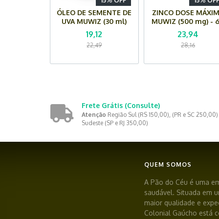
15% OFF
15% OF
ÓLEO DE SEMENTE DE
ZINCO DOSE MÁXI
UVA MUWIZ (30 ml)
MUWIZ (500 mg) - 
Cápsulas
19,12
23,94
22,49
28,16
Frete Grátis
(Consulte)
Atenção
Região Sul (RS 150,00), (PR e SC 250,00)
Sudeste (SP e RJ 350,00)
QUEM SOMOS
A Pão do Céu é uma em
saudável. Situada em u
maior qualidade e expec
Colonial Gaúcho está 