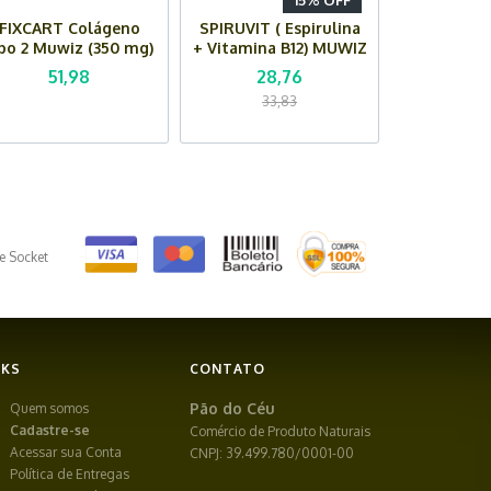
15% OFF
FIXCART Colágeno
SPIRUVIT ( Espirulina
ipo 2 Muwiz (350 mg)
+ Vitamina B12) MUWIZ
30 Cápsulas
( 500 mg) - 60
51,98
28,76
Cápsulas
33,83
e Socket
NKS
CONTATO
Pão do Céu
Quem somos
Cadastre-se
Comércio de Produto Naturais
Acessar sua Conta
CNPJ: 39.499.780/0001-00
Política de Entregas