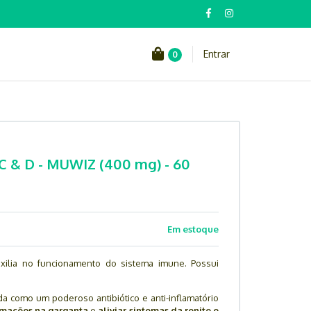
Entrar
0
 & D - MUWIZ (400 mg) - 60
Em estoque
ilia no funcionamento do sistema imune. Possui
a como um poderoso antibiótico e anti-inflamatório
amações na garganta
e
aliviar sintomas da renite e