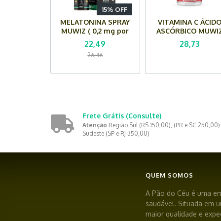
15% OFF
MELATONINA SPRAY
VITAMINA C ÁCID
MUWIZ ( 0,2 mg por
ASCÓRBICO MUWI
dose) - 30 ml - Sabor
(750 mg) - 60 Cápsu
22,49
28,73
Maracujá
26,46
Frete Grátis
(Consulte)
Atenção
Região Sul (RS 150,00), (PR e SC 250,00)
Sudeste (SP e RJ 350,00)
QUEM SOMOS
A Pão do Céu é uma em
saudável. Situada em u
maior qualidade e expec