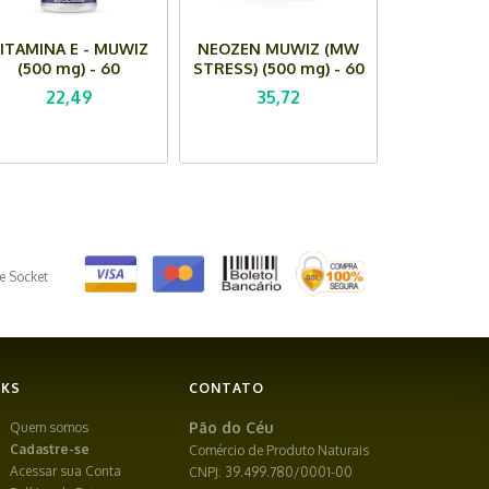
ITAMINA E - MUWIZ
NEOZEN MUWIZ (MW
(500 mg) - 60
STRESS) (500 mg) - 60
Cápsulas
Cápsulas
22,49
35,72
e Socket
NKS
CONTATO
Pão do Céu
Quem somos
Cadastre-se
Comércio de Produto Naturais
Acessar sua Conta
CNPJ: 39.499.780/0001-00