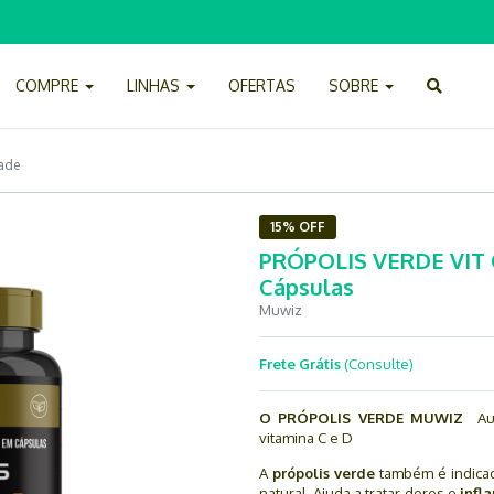
COMPRE
LINHAS
OFERTAS
SOBRE
ade
15% OFF
PRÓPOLIS VERDE VIT C
Cápsulas
Muwiz
Frete Grátis
(Consulte)
O PRÓPOLIS VERDE MUWIZ
Aux
vitamina C e D
A
própolis verde
também é indicad
natural. Ajuda a tratar dores e
infl