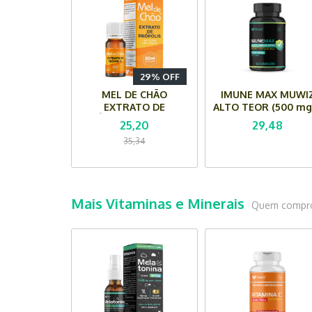
29% OFF
MEL DE CHÃO
IMUNE MAX MUWI
EXTRATO DE
ALTO TEOR (500 mg)
PRÓPOLIS MUWIZ (30
60 Cápsulas
25,20
29,48
ml)
35,34
Mais Vitaminas e Minerais
Quem compro