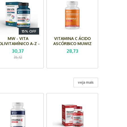
15% OFF
MW - VITA
VITAMINA C ÁCIDO
OLIVITAMÍNICO A-Z -
ASCÓRBICO MUWIZ
Multivitamínico
(750 mg) - 60 Cápsulas
30,37
28,73
uwiz (500 mg) - 60
35,72
Cápsulas
veja mais