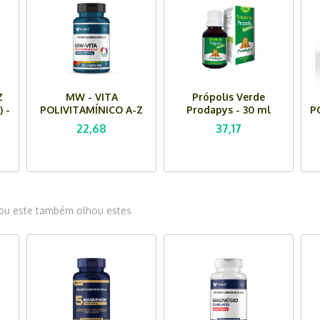
Z
MW - VITA
Própolis Verde
 -
POLIVITAMÍNICO A-Z
Prodapys - 30 ml
P
MUWIZ (500 mg) - 30
22,68
37,17
Cápsulas
M
u este também olhou estes