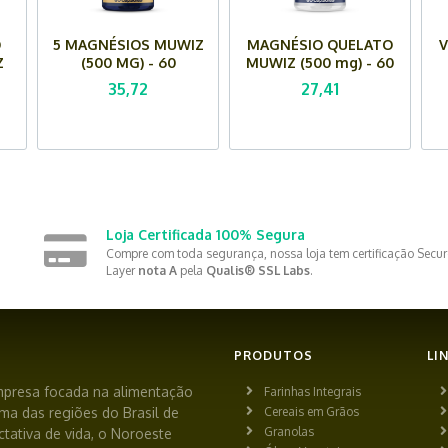
O
5 MAGNÉSIOS MUWIZ
MAGNÉSIO QUELATO
V
Z
(500 MG) - 60
MUWIZ (500 mg) - 60
las
Cápsulas
Cápsulas
35,72
27,41
Loja Certificada 100% Segura
Compre com toda segurança, nossa loja tem certificação Secur
Layer
nota A
pela
Qualis® SSL Labs
.
PRODUTOS
LI
presa focada na alimentação
Farinhas Integrais
ma das regiões do Brasil de
Cereais em Grãos
Granolas
tativa de vida, o Noroeste