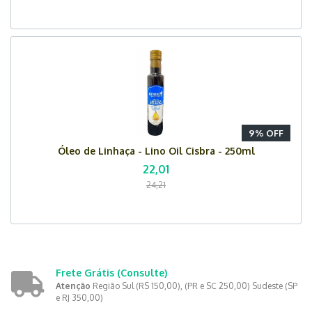
9% OFF
Óleo de Linhaça - Lino Oil Cisbra - 250ml
22,01
24,21
Frete Grátis
(Consulte)
Atenção
Região Sul (RS 150,00), (PR e SC 250,00) Sudeste (SP
e RJ 350,00)