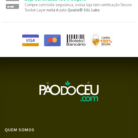
Compre com toda segurança, nossa loja tem certificação Secure
Socket Layer
nota A
pela
Qualis® SSL Labs
.
QUEM SOMOS