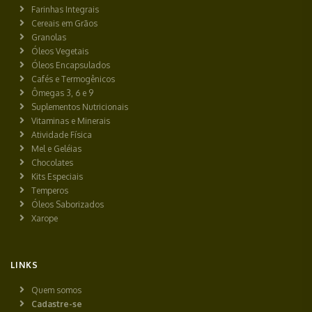
Farinhas Integrais
Cereais em Grãos
Granolas
Óleos Vegetais
Óleos Encapsulados
Cafés e Termogênicos
Ômegas 3, 6 e 9
Suplementos Nutricionais
Vitaminas e Minerais
Atividade Física
Mel e Geléias
Chocolates
Kits Especiais
Temperos
Óleos Saborizados
Xarope
LINKS
Quem somos
Cadastre-se