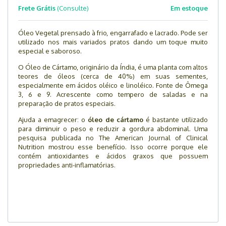
Frete Grátis
(Consulte)
Em estoque
Óleo Vegetal prensado à frio, engarrafado e lacrado. Pode ser
utilizado nos mais variados pratos dando um toque muito
especial e saboroso.
O Óleo de Cártamo, originário da Índia, é uma planta com altos
teores de óleos (cerca de 40%) em suas sementes,
especialmente em ácidos oléico e linoléico. Fonte de Ômega
3, 6 e 9. Acrescente como tempero de saladas e na
preparação de pratos especiais.
Ajuda a emagrecer: o
óleo de cártamo
é bastante utilizado
para diminuir o peso e reduzir a gordura abdominal. Uma
pesquisa publicada no The American Journal of Clinical
Nutrition mostrou esse benefício. Isso ocorre porque ele
contém antioxidantes e ácidos graxos que possuem
propriedades anti-inflamatórias.