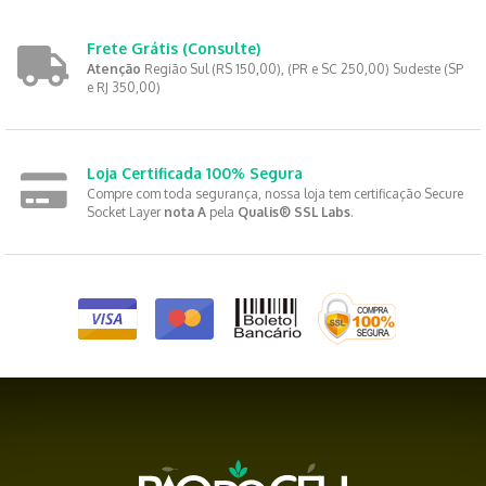
Frete Grátis
(Consulte)
Atenção
Região Sul (RS 150,00), (PR e SC 250,00) Sudeste (SP
e RJ 350,00)
Loja Certificada 100% Segura
Compre com toda segurança, nossa loja tem certificação Secure
Socket Layer
nota A
pela
Qualis® SSL Labs
.